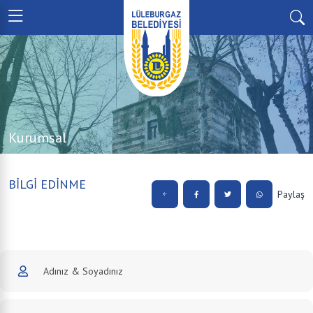
Kurumsal
BİLGİ EDİNME
Paylaş