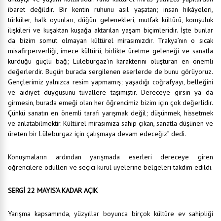
ibaret değildir. Bir kentin ruhunu asıl yaşatan; insan hikâyeleri,
türküler, halk oyunları, düğün gelenekleri, mutfak kültürü, komşuluk
ilişkileri ve kuşaktan kuşağa aktarılan yaşam biçimleridir. İşte bunlar
da bizim somut olmayan kültürel mirasımızdır. Trakya’nın o sıcak
misafirperverliği, imece kültürü, birlikte üretme geleneği ve sanatla
kurduğu güçlü bağ; Lüleburgaz’ın karakterini oluşturan en önemli
değerlerdir. Bugün burada sergilenen eserlerde de bunu görüyoruz.
Gençlerimiz yalnızca resim yapmamış; yaşadığı coğrafyayı, belleğini
ve aidiyet duygusunu tuvallere taşımıştır. Dereceye girsin ya da
girmesin, burada emeği olan her öğrencimiz bizim için çok değerlidir.
Çünkü sanatın en önemli tarafı yarışmak değil; düşünmek, hissetmek
ve anlatabilmektir. Kültürel mirasımıza sahip çıkan, sanatla düşünen ve
üreten bir Lüleburgaz için çalışmaya devam edeceğiz” dedi.
Konuşmaların ardından yarışmada eserleri dereceye giren
öğrencilere ödülleri ve seçici kurul üyelerine belgeleri takdim edildi.
SERGİ 22 MAYIS’A KADAR AÇIK
Yarışma kapsamında, yüzyıllar boyunca birçok kültüre ev sahipliği