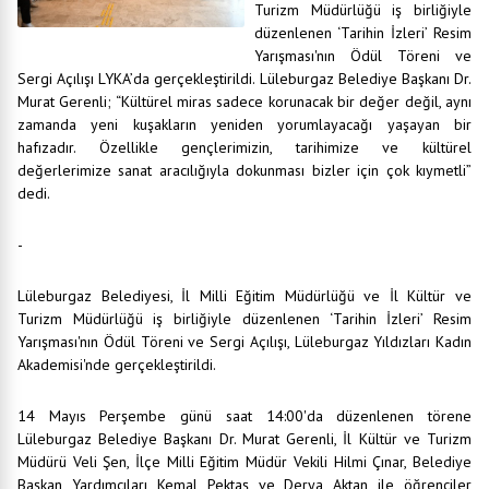
Turizm Müdürlüğü iş birliğiyle
düzenlenen ‘Tarihin İzleri’ Resim
Yarışması'nın Ödül Töreni ve
Sergi Açılışı LYKA’da gerçekleştirildi. Lüleburgaz Belediye Başkanı Dr.
Murat Gerenli; “Kültürel miras sadece korunacak bir değer değil, aynı
zamanda yeni kuşakların yeniden yorumlayacağı yaşayan bir
hafızadır. Özellikle gençlerimizin, tarihimize ve kültürel
değerlerimize sanat aracılığıyla dokunması bizler için çok kıymetli”
dedi.
-
Lüleburgaz Belediyesi, İl Milli Eğitim Müdürlüğü ve İl Kültür ve
Turizm Müdürlüğü iş birliğiyle düzenlenen ‘Tarihin İzleri’ Resim
Yarışması'nın Ödül Töreni ve Sergi Açılışı, Lüleburgaz Yıldızları Kadın
Akademisi'nde gerçekleştirildi.
14 Mayıs Perşembe günü saat 14:00'da düzenlenen törene
Lüleburgaz Belediye Başkanı Dr. Murat Gerenli, İl Kültür ve Turizm
Müdürü Veli Şen, İlçe Milli Eğitim Müdür Vekili Hilmi Çınar, Belediye
Başkan Yardımcıları Kemal Pektaş ve Derya Aktan ile öğrenciler