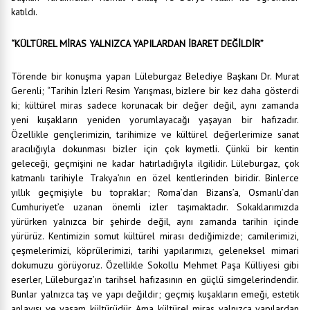
katıldı.
“
KÜLTÜREL MİRAS YALNIZCA YAPILARDAN İBARET DEĞİLDİR”
Törende bir konuşma yapan Lüleburgaz Belediye Başkanı Dr. Murat
Gerenli; “Tarihin İzleri Resim Yarışması, bizlere bir kez daha gösterdi
ki; kültürel miras sadece korunacak bir değer değil, aynı zamanda
yeni kuşakların yeniden yorumlayacağı yaşayan bir hafızadır.
Özellikle gençlerimizin, tarihimize ve kültürel değerlerimize sanat
aracılığıyla dokunması bizler için çok kıymetli. Çünkü bir kentin
geleceği, geçmişini ne kadar hatırladığıyla ilgilidir. Lüleburgaz, çok
katmanlı tarihiyle Trakya’nın en özel kentlerinden biridir. Binlerce
yıllık geçmişiyle bu topraklar; Roma’dan Bizans’a, Osmanlı’dan
Cumhuriyet’e uzanan önemli izler taşımaktadır. Sokaklarımızda
yürürken yalnızca bir şehirde değil, aynı zamanda tarihin içinde
yürürüz. Kentimizin somut kültürel mirası dediğimizde; camilerimizi,
çeşmelerimizi, köprülerimizi, tarihi yapılarımızı, geleneksel mimari
dokumuzu görüyoruz. Özellikle Sokollu Mehmet Paşa Külliyesi gibi
eserler, Lüleburgaz’ın tarihsel hafızasının en güçlü simgelerindendir.
Bunlar yalnızca taş ve yapı değildir; geçmiş kuşakların emeği, estetik
anlayışı ve yaşam kültürüdür. Ama kültürel miras yalnızca yapılardan