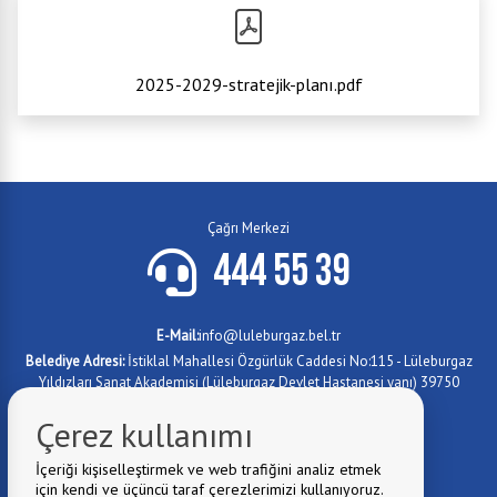
2025-2029-stratejik-planı.pdf
Çağrı Merkezi
444 55 39
E-Mail:
info@luleburgaz.bel.tr
Belediye Adresi:
İstiklal Mahallesi Özgürlük Caddesi No:115 - Lüleburgaz
Yıldızları Sanat Akademisi (Lüleburgaz Devlet Hastanesi yanı) 39750
Lüleburgaz/KIRKLARELİ
Çerez kullanımı
0288 417 4779
Fax:
0 288 417 1012
Telefon:
İçeriği kişiselleştirmek ve web trafiğini analiz etmek
için kendi ve üçüncü taraf çerezlerimizi kullanıyoruz.