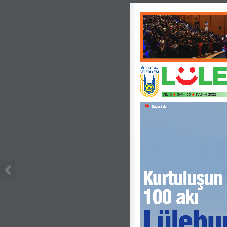
YIL: 3
SAYI: 35
KASIM 2022
Sayfa 2’de
Kurtuluşun
100 akı 
Lülebu