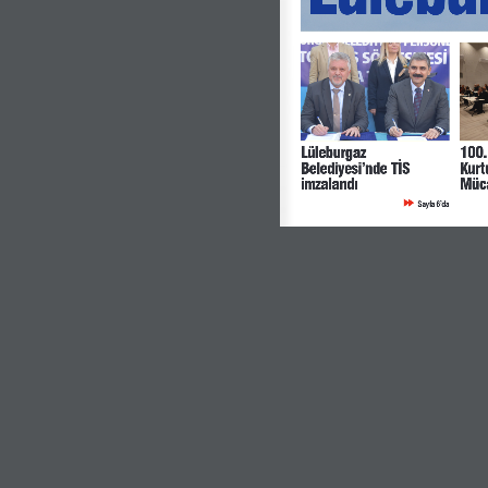
Lüleburgaz 
100.
Belediyesi’nde TİS 
Kurt
imzalandı
Müc
Sayfa 6’da