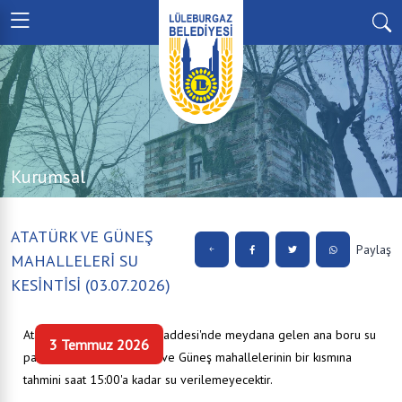
Kurumsal
ATATÜRK VE GÜNEŞ
Paylaş
MAHALLELERİ SU
KESİNTİSİ (03.07.2026)
Atatürk Mahallesi Duygu Caddesi'nde meydana gelen ana boru su
3 Temmuz 2026
patlağı nedeniyle Atatürk ve Güneş mahallelerinin bir kısmına
tahmini saat 15:00'a kadar su verilemeyecektir.