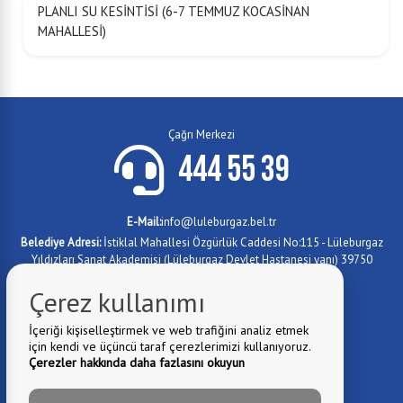
PLANLI SU KESİNTİSİ (6-7 TEMMUZ KOCASİNAN
MAHALLESİ)
Çağrı Merkezi
444 55 39
E-Mail:
info@luleburgaz.bel.tr
Belediye Adresi:
İstiklal Mahallesi Özgürlük Caddesi No:115 - Lüleburgaz
Yıldızları Sanat Akademisi (Lüleburgaz Devlet Hastanesi yanı) 39750
Lüleburgaz/KIRKLARELİ
Çerez kullanımı
0288 417 4779
Fax:
0 288 417 1012
Telefon:
İçeriği kişiselleştirmek ve web trafiğini analiz etmek
için kendi ve üçüncü taraf çerezlerimizi kullanıyoruz.
0 288 417 1073
Telefon:
Çerezler hakkında daha fazlasını okuyun