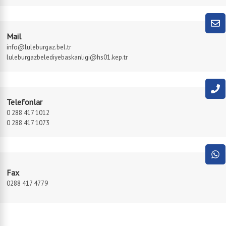
Mail
info@luleburgaz.bel.tr
luleburgazbelediyebaskanligi@hs01.kep.tr
Telefonlar
0 288 417 1012
0 288 417 1073
Fax
0288 417 4779