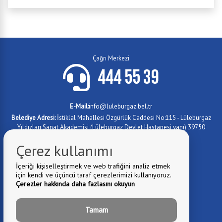
Çağrı Merkezi
444 55 39
E-Mail:
info@luleburgaz.bel.tr
Belediye Adresi:
İstiklal Mahallesi Özgürlük Caddesi No:115 - Lüleburgaz
Yıldızları Sanat Akademisi (Lüleburgaz Devlet Hastanesi yanı) 39750
Lüleburgaz/KIRKLARELİ
Çerez kullanımı
0288 417 4779
Fax:
0 288 417 1012
Telefon:
İçeriği kişiselleştirmek ve web trafiğini analiz etmek
için kendi ve üçüncü taraf çerezlerimizi kullanıyoruz.
0 288 417 1073
Telefon:
Çerezler hakkında daha fazlasını okuyun
Tamam