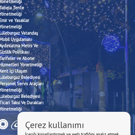
Yönetmeliği
Tabela Tente
Yönetmeliği
Emir ve Yasaklar
Yönetmeliği
Lüleburgaz Vatandaş
Mobil Uygulaması
Aydınlatma Metni Ve
Gizlilik Politikası
Tarifeler ve Abone
Hizmetleri Yönetmeliği
Kent İçi Ulaşım
Lüleburgaz Belediyesi
Personel Servis Araçları
Yönetmeliği
Lüleburgaz Belediyesi
Ticari Taksi Ve Durakları
Yönetmeliği
Çerez kullanımı
İçeriği kişiselleştirmek ve web trafiğini analiz etmek