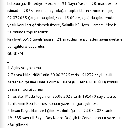
Lüleburgaz Belediye Meclisi 5393 Sayılı Yasanın 20. maddesine
istinaden 2025 Temmuz ayı olağan toplantılarının birincisi için,
02.07.2025 Çarşamba günü, saat: 18.00’de, aşağıda gündemde
yazılı konuları görüşmek üzere, Sokullu Külliyesi Hamamı Meclis
Salonunda toplanacaktır.
Keyfiyet 5393 Sayılı Yasanın 21. maddesine istinaden sayın üyelere
ve ilgililere duyurulur.
GÜNDEM:
1-Açılış ve yoklama
2-Zabıta Müdürlüğü’ nün 20.06.2025 tarih 191232 sayılı İçkili
Yerler Bölgesine Dahil Edilme Talebi (Nilüfer KIRCIOĞLU) konulu
yazısının görüşülmesi.
3-Tesisler Müdürlüğü’ nün 23.06.2025 tarih 191470 sayılı Ücret
Tarifesinin Belirlenmesi konulu yazısının görüşülmesi.
4-İnsan Kaynakları ve Eğitim Müdürlüğü’ nün 23.05.2025 tarih
191583 sayılı II Sayılı Boş Kadro Değişiklik Cetveli konulu yazısının
görüşülmesi.