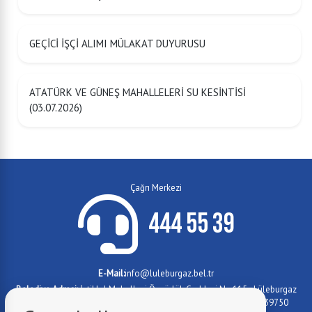
GEÇİCİ İŞÇİ ALIMI MÜLAKAT DUYURUSU
ATATÜRK VE GÜNEŞ MAHALLELERİ SU KESİNTİSİ
(03.07.2026)
Çağrı Merkezi
444 55 39
E-Mail:
info@luleburgaz.bel.tr
Belediye Adresi:
İstiklal Mahallesi Özgürlük Caddesi No:115 - Lüleburgaz
Yıldızları Sanat Akademisi (Lüleburgaz Devlet Hastanesi yanı) 39750