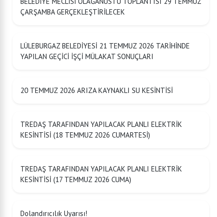
BELEDİYE MECLİSİ OLAĞANÜSTÜ TOPLANTISI 29 TEMMUZ
ÇARŞAMBA GERÇEKLEŞTİRİLECEK
LÜLEBURGAZ BELEDİYESİ 21 TEMMUZ 2026 TARİHİNDE
YAPILAN GEÇİCİ İŞÇİ MÜLAKAT SONUÇLARI
20 TEMMUZ 2026 ARIZA KAYNAKLI SU KESİNTİSİ
TREDAŞ TARAFINDAN YAPILACAK PLANLI ELEKTRİK
KESİNTİSİ (18 TEMMUZ 2026 CUMARTESİ)
TREDAŞ TARAFINDAN YAPILACAK PLANLI ELEKTRİK
KESİNTİSİ (17 TEMMUZ 2026 CUMA)
Dolandırıcılık Uyarısı!