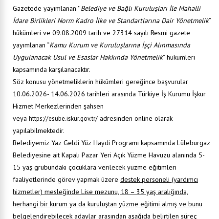
Gazetede yayımlanan ''
Belediye ve Bağlı Kuruluşları İle Mahalli
İdare Birlikleri Norm Kadro İlke ve Standartlarına Dair Yönetmelik
”
hükümleri ve 09.08.2009 tarih ve 27314 sayılı Resmi gazete
yayımlanan “
Kamu Kurum ve Kuruluşlarına İşçi Alınmasında
Uygulanacak Usul ve Esaslar Hakkında Yönetmelik
” hükümleri
kapsamında karşılanacaktır.
Söz konusu yönetmeliklerin hükümleri gereğince başvurular
10.06.2026- 14.06.2026 tarihleri arasında Türkiye İş Kurumu İşkur
Hizmet Merkezlerinden şahsen
veya
adresinden online olarak
https://esube.iskur.gov.tr/
yapılabilmektedir.
Belediyemiz Yaz Geldi Yüz Haydi Programı kapsamında Lüleburgaz
Belediyesine ait Kapalı Pazar Yeri Açık Yüzme Havuzu alanında 5-
15 yaş grubundaki çocuklara verilecek yüzme eğitimleri
faaliyetlerinde görev yapmak üzere
destek personeli (yardımcı
hizmetler) mesleğinde Lise mezunu, 18 – 35 yaş aralığında,
herhangi bir kurum ya da kuruluştan yüzme eğitimi almış ve bunu
belgelendirebilecek adayla
r arasından aşağıda belirtilen süreç