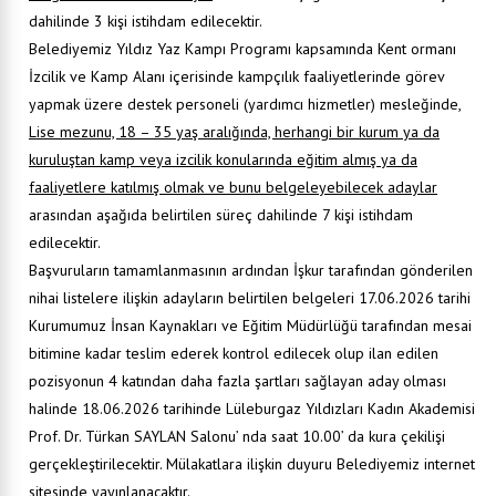
dahilinde 3 kişi istihdam edilecektir.
Belediyemiz Yıldız Yaz Kampı Programı kapsamında Kent ormanı
İzcilik ve Kamp Alanı içerisinde kampçılık faaliyetlerinde görev
yapmak üzere destek personeli (yardımcı hizmetler) mesleğinde,
Lise mezunu, 18 – 35 yaş aralığında, herhangi bir kurum ya da
kuruluştan kamp veya izcilik konularında eğitim almış ya da
faaliyetlere katılmış olmak ve bunu belgeleyebilecek adaylar
arasından aşağıda belirtilen süreç dahilinde 7 kişi istihdam
edilecektir.
Başvuruların tamamlanmasının ardından İşkur tarafından gönderilen
nihai listelere ilişkin adayların belirtilen belgeleri 17.06.2026 tarihi
Kurumumuz İnsan Kaynakları ve Eğitim Müdürlüğü tarafından mesai
bitimine kadar teslim ederek kontrol edilecek olup ilan edilen
pozisyonun 4 katından daha fazla şartları sağlayan aday olması
halinde 18.06.2026 tarihinde Lüleburgaz Yıldızları Kadın Akademisi
Prof. Dr. Türkan SAYLAN Salonu’ nda saat 10.00’ da kura çekilişi
gerçekleştirilecektir. Mülakatlara ilişkin duyuru Belediyemiz internet
sitesinde yayınlanacaktır.