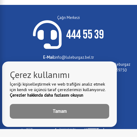
Çağrı Merkezi
444 55 39
E-Mail:
info@luleburgaz.bel.tr
Belediye Adresi:
İstiklal Mahallesi Özgürlük Caddesi No:115 - Lüleburgaz
Yıldızları Sanat Akademisi (Lüleburgaz Devlet Hastanesi yanı) 39750
Çerez kullanımı
Lüleburgaz/KIRKLARELİ
0288 417 4779
İçeriği kişiselleştirmek ve web trafiğini analiz etmek
Fax:
için kendi ve üçüncü taraf çerezlerimizi kullanıyoruz.
0 288 417 1012
Telefon:
Çerezler hakkında daha fazlasını okuyun
0 288 417 1073
Telefon:
Tamam