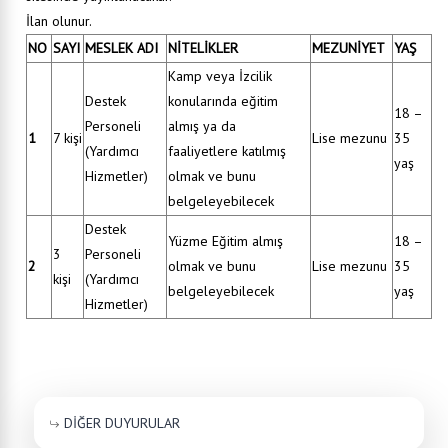
İlan olunur.
NO
SAYI
MESLEK ADI
NİTELİKLER
MEZUNİYET
YAŞ
Kamp veya İzcilik
Destek
konularında eğitim
18 –
Personeli
almış ya da
1
7 kişi
Lise mezunu
35
(Yardımcı
faaliyetlere katılmış
yaş
Hizmetler)
olmak ve bunu
belgeleyebilecek
Destek
Yüzme Eğitim almış
18 –
3
Personeli
2
olmak ve bunu
Lise mezunu
35
kişi
(Yardımcı
belgeleyebilecek
yaş
Hizmetler)
DİĞER DUYURULAR