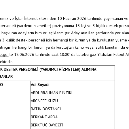
emiz ve İşkur İnternet sitesinden 10 Haziran 2026 tarihinde yayımlanan ve 1
personeli (yardımcı hizmetler) pozisyonuna 15 kişi ve 3 kişilik destek perso
başvuran adayların isimleri açıklanmıştır. Adayların ilan şartlarında yer alan 
 3 kişilik destek personeli için
herhangi bir kurum ya da kuruluştan yüzme eğ
i için
herhangi bir kurum ya da kuruluştan kamp veya izcilik konularında eğ
 belge
ile 18.06.2026 tarihinde saat 10:00’ da Lüleburgaz Yıldızları Futbol A
ktedir.
LİK DESTEK PERSONELİ (YARDIMCI HİZMETLER) ALIMINA
RANLAR
NO
Adı Soyadı
ABDURRAHMAN PINZIKLI
ARCA EFE KUZU
BATIN BOSTANCI
BERKANT ARDA
BERKTUĞ BAYEZİT