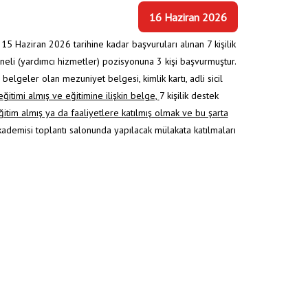
16 Haziran 2026
5 Haziran 2026 tarihine kadar başvuruları alınan 7 kişilik
neli (yardımcı hizmetler) pozisyonuna 3 kişi başvurmuştur.
belgeler olan mezuniyet belgesi, kimlik kartı, adli sicil
itimi almış ve eğitimine ilişkin belge,
7 kişilik destek
itim almış ya da faaliyetlere katılmış olmak ve bu şarta
kademisi toplantı salonunda yapılacak mülakata katılmaları