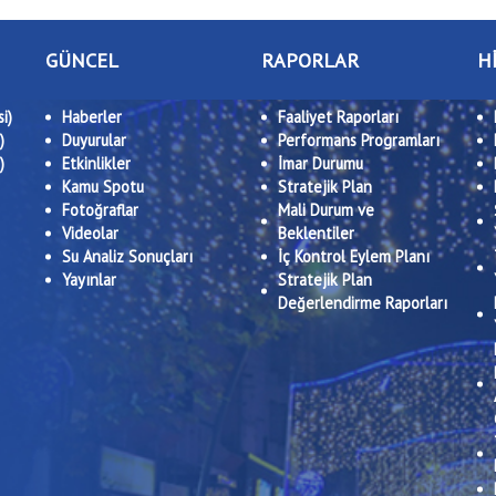
GÜNCEL
RAPORLAR
H
i)
Haberler
Faaliyet Raporları
)
Duyurular
Performans Programları
)
Etkinlikler
İmar Durumu
Kamu Spotu
Stratejik Plan
Fotoğraflar
Mali Durum ve
Videolar
Beklentiler
Su Analiz Sonuçları
İç Kontrol Eylem Planı
Yayınlar
Stratejik Plan
Değerlendirme Raporları