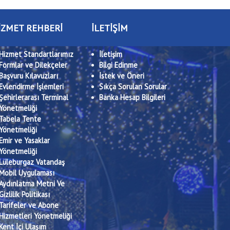
İZMET REHBERİ
İLETİŞİM
Hizmet Standartlarımız
İletişim
Formlar ve Dilekçeler
Bilgi Edinme
Başvuru Kılavuzları
İstek ve Öneri
Evlendirme İşlemleri
Sıkça Sorulan Sorular
Şehirlerarası Terminal
Banka Hesap Bilgileri
Yönetmeliği
Tabela Tente
Yönetmeliği
Emir ve Yasaklar
Yönetmeliği
Lüleburgaz Vatandaş
Mobil Uygulaması
Aydınlatma Metni Ve
Gizlilik Politikası
Tarifeler ve Abone
Hizmetleri Yönetmeliği
Kent İçi Ulaşım