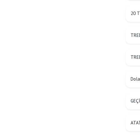
20 T
TRED
TRED
Dolan
GEÇİ
ATAT