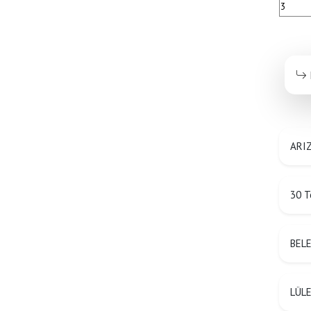
3
ARIZ
30 T
BEL
LÜLE