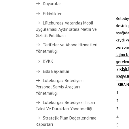
Duyurular
Etkinlikler
Belediy
Lüleburgaz Vatandaş Mobil
destek 
Uygulaması Aydınlatma Metni Ve
Aşağıda 
Gizlilik Politikası
kaydı ve
Tarifeler ve Abone Hizmetleri
personel
Yönetmeliği
ilişkin
KVKK
gerekme
7 KİŞİ
Eski Başkanlar
BAŞVU
Lüleburgaz Belediyesi
SIRA 
Personel Servis Araçları
1
Yönetmeliği
2
Lüleburgaz Belediyesi Ticari
Taksi Ve Durakları Yönetmeliği
3
4
Stratejik Plan Değerlendirme
Raporları
5