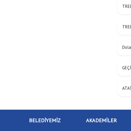
TRED
TRED
Dolan
GEÇİ
ATAT
BELEDİYEMİZ
AKADEMİLER