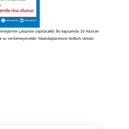
irleştirme çalışması yapılacaktır. Bu kapsamda 16 Haziran
a su verilemeyecektir. Vatandaşlarımızın tedbirli olması
ESİ PLANLI SU KESİNTİSİ (16 HAZİRAN 2026/ 09.00 İLE 18.00 SAATLERİ ARASI)