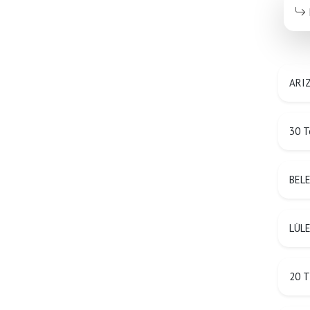
ARIZ
30 T
BEL
LÜLE
20 T