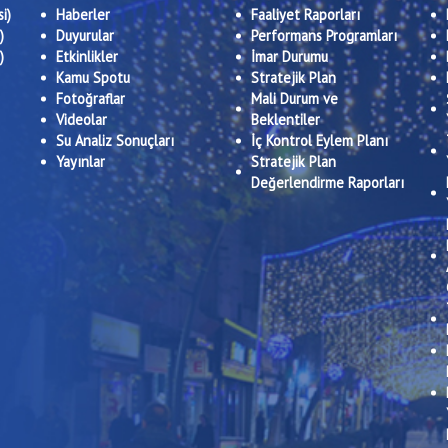
i)
Haberler
Faaliyet Raporları
)
Duyurular
Performans Programları
)
Etkinlikler
İmar Durumu
Kamu Spotu
Stratejik Plan
Fotoğraflar
Mali Durum ve
Videolar
Beklentiler
Su Analiz Sonuçları
İç Kontrol Eylem Planı
Yayınlar
Stratejik Plan
Değerlendirme Raporları