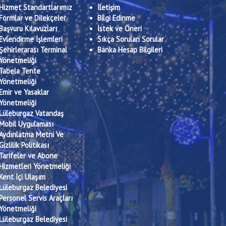
Hizmet Standartlarımız
İletişim
Formlar ve Dilekçeler
Bilgi Edinme
Başvuru Kılavuzları
İstek ve Öneri
Evlendirme İşlemleri
Sıkça Sorulan Sorular
Şehirlerarası Terminal
Banka Hesap Bilgileri
Yönetmeliği
Tabela Tente
Yönetmeliği
Emir ve Yasaklar
Yönetmeliği
Lüleburgaz Vatandaş
Mobil Uygulaması
Aydınlatma Metni Ve
Gizlilik Politikası
Tarifeler ve Abone
Hizmetleri Yönetmeliği
Kent İçi Ulaşım
Lüleburgaz Belediyesi
Personel Servis Araçları
Yönetmeliği
Lüleburgaz Belediyesi