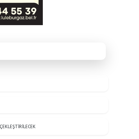
Anasayfa
/
Duyurular
/
Mobil Atık Toplama Aracı 1-5 Temmuz Programı
ÇEKLEŞTİRİLECEK