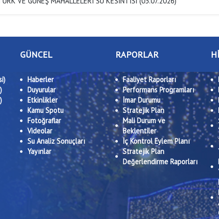
ÜRK VE GÜNEŞ MAHALLELERİ SU KESİNTİSİ (03.07.2026)
GÜNCEL
RAPORLAR
H
i)
Haberler
Faaliyet Raporları
)
Duyurular
Performans Programları
)
Etkinlikler
İmar Durumu
Kamu Spotu
Stratejik Plan
Fotoğraflar
Mali Durum ve
Videolar
Beklentiler
Su Analiz Sonuçları
İç Kontrol Eylem Planı
Yayınlar
Stratejik Plan
Değerlendirme Raporları