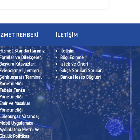
İZMET REHBERİ
İLETİŞİM
Hizmet Standartlarımız
İletişim
Formlar ve Dilekçeler
Bilgi Edinme
Başvuru Kılavuzları
İstek ve Öneri
Evlendirme İşlemleri
Sıkça Sorulan Sorular
Şehirlerarası Terminal
Banka Hesap Bilgileri
Yönetmeliği
Tabela Tente
Yönetmeliği
Emir ve Yasaklar
Yönetmeliği
Lüleburgaz Vatandaş
Mobil Uygulaması
Aydınlatma Metni Ve
Gizlilik Politikası