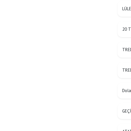
LÜLE
20 T
TRED
TRED
Dolan
GEÇİ