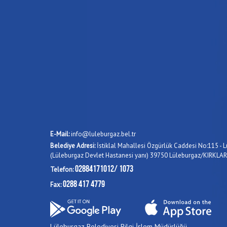
E-Mail:
info@luleburgaz.bel.tr
Belediye Adresi:
İstiklal Mahallesi Özgürlük Caddesi No:115 - L
(Lüleburgaz Devlet Hastanesi yanı) 39750 Lüleburgaz/KIRKLAR
02884171012/ 1073
Telefon:
0288 417 4779
Fax:
Lüleburgaz Belediyesi Bilgi İşlem Müdürlüğü