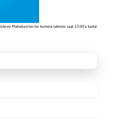
ırım Mahallesi'nin bir kısmına tahmini saat 13:00'a kadar
Anasayfa
/
Duyurular
/
YILDIRIM MAHALLESİ SU KESİNTİSİ (10.06.2026)