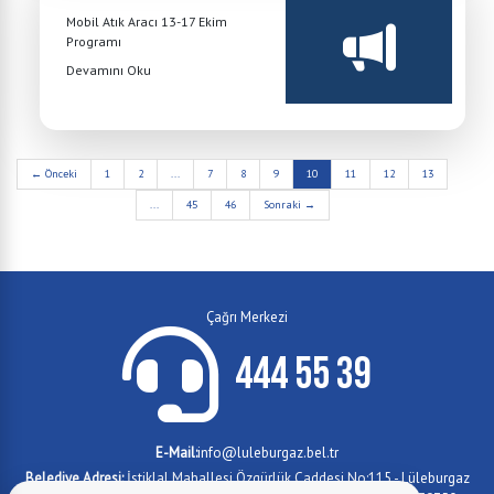
Mobil Atık Aracı 13-17 Ekim
Programı
Devamını Oku
← Önceki
1
2
...
7
8
9
10
11
12
13
...
45
46
Sonraki →
Çağrı Merkezi
444 55 39
E-Mail:
info@luleburgaz.bel.tr
Belediye Adresi:
İstiklal Mahallesi Özgürlük Caddesi No:115 - Lüleburgaz