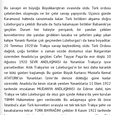
Bu savaşın en büyüğü Büyükkarıştıran ovasında oldu. Türk ordusu
çetelerden oluşmuştu ve bir çete savaşı yapıyordu. Üçüncü günde
Karamusul hattında savunmada kalan Türk birlikleri akşama doğru
Lüleburgaz'a çekildi. Burada da fazla kalamayan birlikler Babaeski'ye
geçtiler. Durum her haleyle perişandı, bir yandan çekilen
kuvvetlerimiz öte yandan girdikleri kasaba ve şehirleri yakıp yıkan
kahpe Yunanlı Rumlar çok geçmeden Lüleburgaz'ı da kana boyadılar.
20 Temmuz 1920'de Trakya savaşı kaybedilmiş oldu. Türk Ordusu
dağıldı, çoğu birlikler o zaman sözde dostumuz olan Bulgaristan
üzerinden Anadolu'ya geçtiler. Cafer Tayyar Paşa'da esir düştü. 10
Ağustos 1920 SEVR ANDLAŞMASI ile Yunanlılar Trakya'yı iyice
parsellediler. Artık Trakya'nın ve Lüleburgaz'ın bir kez daha karanlık
ve kötü günleri başlamıştı. Bu günler Büyük Kurtarıcı Mustafa Kemal
ATATÜRK'ün Yunanlıları İzmir'de denize döktüğü güne kadar
sürecekti. Anadolu'da kesin olarak yenilen Yunanlılarla 11 Ekim 1922
tarihinde imzalanan MUDANYA ANDLAŞMASI ile Edirne dahil, tüm
Trakya ve tabii Lüleburgaz da otuz gün içinde Ankara'da yeni kurulan
TBMM Hükümetine geri verilecekti. Bu anlaşmaya göre ilk önce
İstanbul'u alan Türk kuvvetleri sırasıyla ve tek tek tüm Trakya şehir ve
kasabalarına tekrar TÜRK BAYRAĞINI çektiler. 8 Kasım 1922 tarihinde