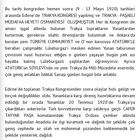
Bu tarihi kongreden hemen sonra (9 - 13 Mayıs 1920) tarihleri
arasında Edirne'de TRAKYA KONGRESİ yapılmış ve TRAKYA - PAŞAELİ
MÜDAFAA HEYETİ OSMANİYESİ OLUŞMUŞTUR. Her iki Kongrenin de
amacı işgal altında bulunan Trakya topraklarını Yunanlardan
kurtarmak, gerekirse silahlı direnişlerde bulunmak ve Ankara'da
kurulan yeni TÜRKİYE CUMHURİYET ve O' nun kurucusu ATATÜRK'LE
beraber çalışmaktır. Lüleburgaz'ı mesken edinen Yunan taburunun
çevresini nasıl huzursuz ettiğini o günleri yaşayan bugün pek azı
hayatta kalmış Lüleburgazlı yaşlılardan öğreniyoruz. Ayrıca
ATATÜRK'ün SÖYLEVİ'nde ve yine Trakya'da Milli Mücadele eserinde,
çok geniş anlatılan İstiklal Savaşı günleri bugün bile anlatılır.
Edirne'de toplanan Trakya Kongresinden sonra olaylar hızlı gelişti ve
birçok değişiklikler oldu. Yunanlılara karşı direniş hazırlıklarına devam
edildiği bir sırada Yunanlılar 20 Temmuz 1920'de Trakya'ya
çıkardıkları askerlerle Türk kuvvetlerine karşı saldırıya geçti. CAFER
TAYYAR PAŞA komutasındaki Trakya Ordusu çember altında
bulunduğundan Anadolu ile ilgi kuramadı ve dağınık bir şekilde çok
geniş cephede az silah ve mühimmat yüzünden beklenmedik bir
şekilde yenilerek, dağıldı.