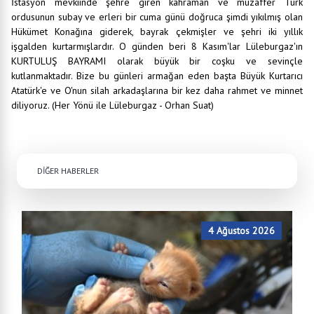
İstasyon mevkiinde şehre giren kahraman ve muzaffer Türk
ordusunun subay ve erleri bir cuma günü doğruca şimdi yıkılmış olan
Hükümet Konağına giderek, bayrak çekmişler ve şehri iki yıllık
işgalden kurtarmışlardır. O günden beri 8 Kasım'lar Lüleburgaz'ın
KURTULUŞ BAYRAMI olarak büyük bir coşku ve sevinçle
kutlanmaktadır. Bize bu günleri armağan eden başta Büyük Kurtarıcı
Atatürk'e ve O'nun silah arkadaşlarına bir kez daha rahmet ve minnet
diliyoruz. (Her Yönü ile Lüleburgaz - Orhan Suat)
DİĞER HABERLER
4 Ağustos 2026