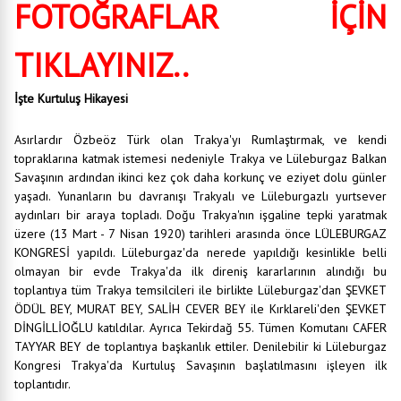
FOTOĞRAFLAR İÇİN
TIKLAYINIZ..
İşte Kurtuluş Hikayesi
Asırlardır Özbeöz Türk olan Trakya'yı Rumlaştırmak, ve kendi
topraklarına katmak istemesi nedeniyle Trakya ve Lüleburgaz Balkan
Savaşının ardından ikinci kez çok daha korkunç ve eziyet dolu günler
yaşadı. Yunanların bu davranışı Trakyalı ve Lüleburgazlı yurtsever
aydınları bir araya topladı. Doğu Trakya'nın işgaline tepki yaratmak
üzere (13 Mart - 7 Nisan 1920) tarihleri arasında önce LÜLEBURGAZ
KONGRESİ yapıldı. Lüleburgaz'da nerede yapıldığı kesinlikle belli
olmayan bir evde Trakya'da ilk direniş kararlarının alındığı bu
toplantıya tüm Trakya temsilcileri ile birlikte Lüleburgaz'dan ŞEVKET
ÖDÜL BEY, MURAT BEY, SALİH CEVER BEY ile Kırklareli'den ŞEVKET
DİNGİLLİOĞLU katıldılar. Ayrıca Tekirdağ 55. Tümen Komutanı CAFER
TAYYAR BEY de toplantıya başkanlık ettiler. Denilebilir ki Lüleburgaz
Kongresi Trakya'da Kurtuluş Savaşının başlatılmasını işleyen ilk
toplantıdır.