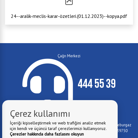
24--aralik-meclis-karar-özetleri.(01.12.2023)--kopya.pdf
Çağrı Merkezi
444 55 39
Çerez kullanımı
E-Mail:
info@luleburgaz.bel.tr
İçeriği kişiselleştirmek ve web trafiğini analiz etmek
Belediye Adresi:
İstiklal Mahallesi Özgürlük Caddesi No:115 - Lüleburgaz
için kendi ve üçüncü taraf çerezlerimizi kullanıyoruz.
Yıldızları Sanat Akademisi (Lüleburgaz Devlet Hastanesi yanı) 39750
Çerezler hakkında daha fazlasını okuyun
Lüleburgaz/KIRKLARELİ