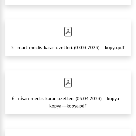
5--mart-meclis-karar-özetleri.-(07.03.2023)---kopya.pdf
6--ni̇san-meclis-karar-özetleri.-(03.04.2023)---kopya---
kopya---kopya.pdf