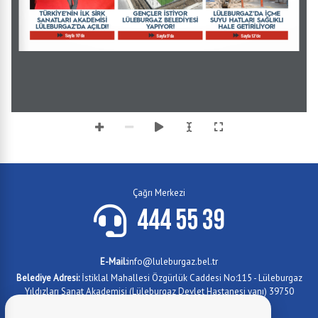
Çağrı Merkezi
444 55 39
E-Mail:
info@luleburgaz.bel.tr
Belediye Adresi:
İstiklal Mahallesi Özgürlük Caddesi No:115 - Lüleburgaz
Yıldızları Sanat Akademisi (Lüleburgaz Devlet Hastanesi yanı) 39750
Lüleburgaz/KIRKLARELİ