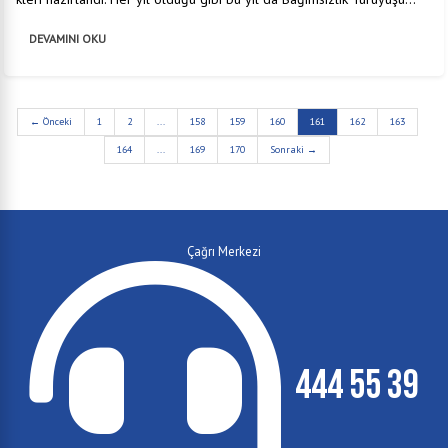
DEVAMINI OKU
← Önceki
1
2
...
158
159
160
161
162
163
164
...
169
170
Sonraki →
Çağrı Merkezi
444 55 39